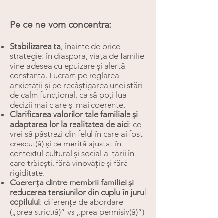
Pe ce ne vom concentra:
Stabilizarea ta
, înainte de orice
strategie: în diaspora, viața de familie
vine adesea cu epuizare și alertă
constantă. Lucrăm pe reglarea
anxietății și pe recâștigarea unei stări
de calm funcțional, ca să poți lua
decizii mai clare și mai coerente.
Clarificarea valorilor tale familiale și
adaptarea lor la realitatea de aici
: ce
vrei să păstrezi din felul în care ai fost
crescut(ă) și ce merită ajustat în
contextul cultural și social al țării în
care trăiești, fără vinovăție și fără
rigiditate.
Coerența dintre membrii familiei și
reducerea tensiunilor din cuplu în jurul
copilului
: diferențe de abordare
(„prea strict(ă)” vs „prea permisiv(ă)”),