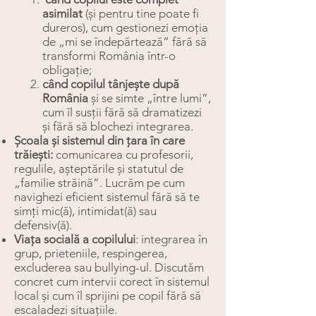
asimilat
(și pentru tine poate fi
dureros), cum gestionezi emoția
de „mi se îndepărtează” fără să
transformi România într-o
obligație;
când copilul tânjește după
România
și se simte „între lumi”,
cum îl susții fără să dramatizezi
și fără să blochezi integrarea.
Școala și sistemul din țara în care
trăiești:
comunicarea cu profesorii,
regulile, așteptările și statutul de
„familie străină”. Lucrăm pe cum
navighezi eficient sistemul fără să te
simți mic(ă), intimidat(ă) sau
defensiv(ă).
Viața socială a copilului
: integrarea în
grup, prieteniile, respingerea,
excluderea sau bullying-ul. Discutăm
concret cum intervii corect în sistemul
local și cum îl sprijini pe copil fără să
escaladezi situațiile.