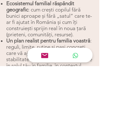
Ecosistemul familial răspândit
geografic
: cum crești copilul fără
bunici aproape și fără „satul” care te-
ar fi ajutat în România și cum îți
construiești sprijin real în noua țară
(prieteni, comunități, resurse).
Un plan realist pentru familia voastră
:
reguli, limite, rutine și pași concreți
care vă ajută să aveți mai multă
stabilitate acasă și mai multă claritate
în rolul tău în familie, în contextul
vieții din diaspora.
Cum vom lucra
Clarificare prin întrebări ghidate
, ca
să separăm ce e zgomot de ce e
esențial.
Identificarea tiparelor care se repetă
,
precum amânare, perfecționism,
autosabotaj sau frica de alegere.