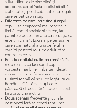
stiluri diferite de disciplină și
adaptare, astfel încât copilul să aibă
stabilitate și predictibilitate, nu reguli
care se bat cap în cap.
Diferența de ritm între tine și copil
:
copilul se adaptează mai repede la
limbă, coduri sociale și sistem, iar
părintele poate rămâne cu senzația că
este „în urmă”. Lucrăm pe tensiunile
care apar natural aici și pe felul în
care îți păstrezi rolul de adult, fără
control excesiv.
Relația copilului cu limba română
, în
mod realist: ce faci când copilul
vorbește mai bine limba țării decât
româna, când refuză româna sau când
tu simți teamă că se rupe legătura cu
România. Căutăm soluții care
păstrează direcția fără lupte zilnice și
fără presiune inutilă.
Două scenarii frecvente
și cum le
gestionezi fără să creezi tensiune:
când copilul este complet